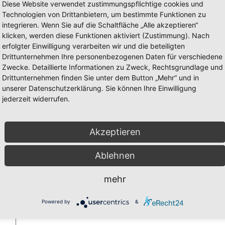
Diese Website verwendet zustimmungspflichtige cookies und
Technologien von Drittanbietern, um bestimmte Funktionen zu
integrieren. Wenn Sie auf die Schaltfläche „Alle akzeptieren“
klicken, werden diese Funktionen aktiviert (Zustimmung). Nach
d tempor incididunt ut labore et dolore magna aliqua. Ut enim ad minim 
erfolgter Einwilligung verarbeiten wir und die beteiligten
te velit esse cillum dolore eu fugiat nulla pariatur. Excepteur sint occa
Drittunternehmen Ihre personenbezogenen Daten für verschiedene
Zwecke. Detaillierte Informationen zu Zweck, Rechtsgrundlage und
Drittunternehmen finden Sie unter dem Button „Mehr“ und in
unserer Datenschutzerklärung. Sie können Ihre Einwilligung
jederzeit widerrufen.
tium doloremque laudantium, totam rem aperiam, eaque ipsa quae ab illo in
ut odit aut fugit, sed quia consequuntur magni dolores eos qui ratione
n numquam eius modi tempora incidunt ut labore et dolore magnam aliqua
Akzeptieren
ea commodi consequatur? Quis autem vel eum iure reprehenderit qui in ea
Ablehnen
mehr
sind mit
*
markiert
Powered by
&