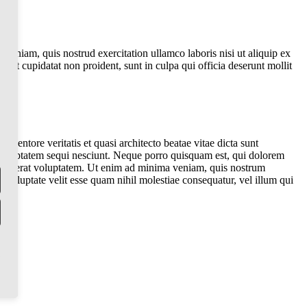
veniam, quis nostrud exercitation ullamco laboris nisi ut aliquip ex
ecat cupidatat non proident, sunt in culpa qui officia deserunt mollit
ventore veritatis et quasi architecto beatae vitae dicta sunt
 voluptatem sequi nesciunt. Neque porro quisquam est, qui dolorem
m quaerat voluptatem. Ut enim ad minima veniam, quis nostrum
 voluptate velit esse quam nihil molestiae consequatur, vel illum qui